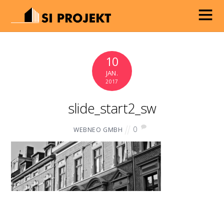
10
JAN.
2017
slide_start2_sw
0
WEBNEO GMBH