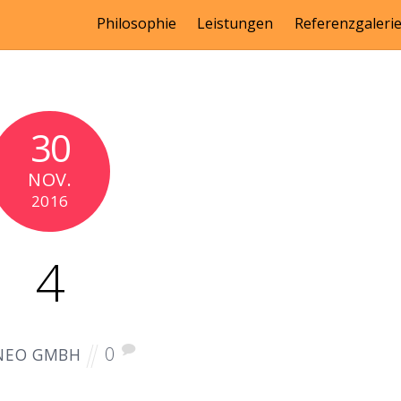
Philosophie
Leistungen
Referenzgaleri
30
NOV.
2016
4
0
NEO GMBH